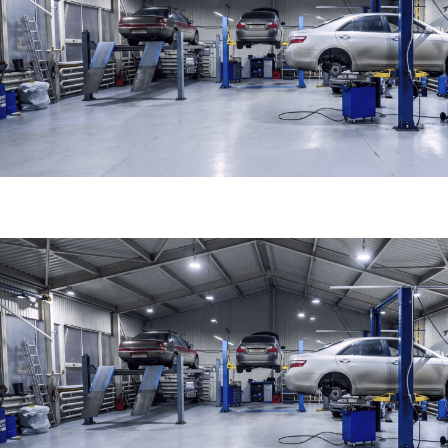
ТГК-Авто на м. Зорге
г. Москва, ул. Зорге, вл17Ас1
пн-вс 10:00-21:00 (без перерывов)
Полежаевская
Зорге
Схема проезда
Построить маршрут
Хорошевская
Хорошево
ТГК-Авто на м.Селигерской
г. Москва, ул. Пяловская, 7
пн-вс 10:00-21:00 (без перерывов)
Селигерская
Яхромская
Схема проезда
Построить маршрут
Верхние Лихоборы
ТГК-Авто на м. Молодёжной
г. Москва, ул. Молодогвардейская, 61с4
пн-вс 10:00-21:00 (без перерывов)
Молодёжная
Крылатское
Схема проезда
Построить маршрут
Кунцевская