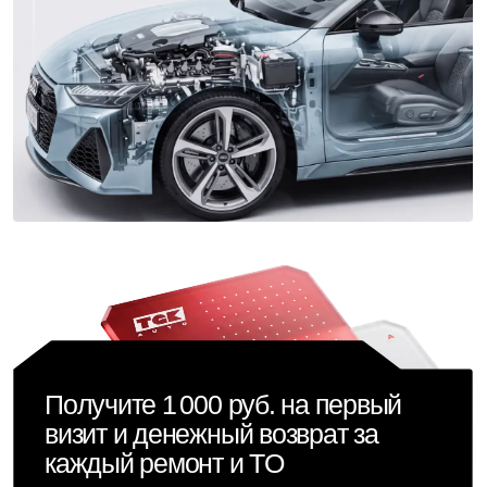
Подробнее о нас
38
Опытная команда, которая
механиков
не боится сложных задач
12
Быстро оформляем
приемщиков
и берем в работу
3
В разных районах Москвы,
автосервиса
всегда рядом с вами
5394
От планового ТО
авто за 2025 г
до замены двигателя
Открытая ремонтная
зона
Покажем что
сломалось
и объясним причины
неисправности