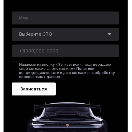
Приём и подбор масла
[01]
Уточняем модель, двигатель и пробег.
Подбираем масло по допускам
производителя и называем точную
стоимость работ до начала обслуживания.
Осмотр перед заменой
[02]
Проверяем состояние масла на щупе,
осматриваем подкапотное пространство
на предмет подтёков и загрязнений. Если есть
признаки нехарактерного износа или течи.
Слив старого масла
[03]
Поднимаем автомобиль, сливаем отработанное
масло и осматриваем сливную зону. Проверяем
пробку, шайбу и состояние поддона.
Замена фильтра и заливка
[04]
Ставим новый масляный фильтр и заливаем
масло по регламенту. Контролируем объём —
двигатель получает нужный уровень защиты.
Проверка после запуска
[05]
Запускаем двигатель и даём системе выйти
в рабочий режим. Проверяем уровень масла
и убеждаемся, что подтёков нет.
Выдача и рекомендации
[06]
Объясняем, когда проверить уровень и через
сколько делать следующее обслуживание.