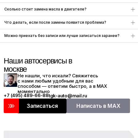
Все цены, указанные на сайте приведены как справочная
информация и не являются публичной офертой, определяемой
Сколько стоит замена масла в двигателе?
положениями статьи 437 Гражданского кодекса Российской
Федерации и могут быть изменены в любое время без
предупреждения.
Что делать, если после замены появится проблема?
Можно приехать без записи или лучше записаться заранее?
Политика
Согласие на обработку
конфиденциальности
персональных данных
Разработка сайта
ИП Головатый Е.
Komarova Digital
Ю.
ИНН
773474301415
ОГРНИП
314774621700403