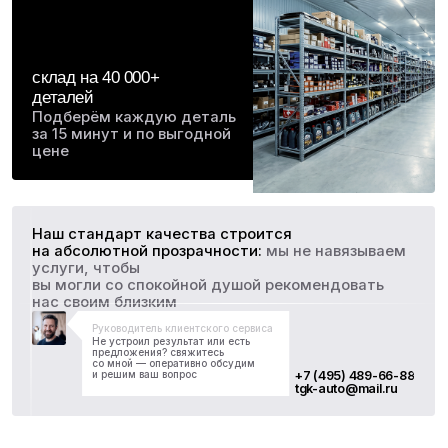
Артём
Александр
Неоднократно посещал данный сервис, обсушиваюсь
Отличное отноше
у мастера Фаруха, высокая компетентность и качество,
подход к решени
которое я получаю по ремонту автомобиля сопоставимо
стоимость ремон
с высшей категорией мастера, знает и умет от ремонта
Сергеи. Спасибо
электрики до разбора мотора и коробки, всегда
сход развала. Р
подскажет что нужно делать срочно, а что можно
к посещению и р
отложить.