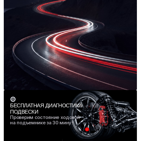
Зарегистрируйтесь в нашей программе
лояльности через бота в мессенджере
МАХ и получите приветственные баллы,
которыми можно оплатить ТО или
любую услугу
Перейдите в бота МАХ и нажмите
«Старт».
Получите 1 000 бонусов на свой счет (1
бонус = 1 рубль)
Спишите их при первом визите в наш сервис.
Получайте кэшбэк с каждого ремонта, ловите
закрытые акции и подарки!