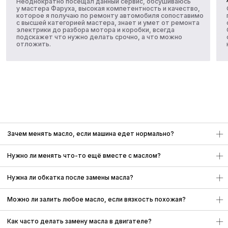
Вакансии
Франшиза
Контакты
Услуги
Техническое обслуживание (ТО)
Обслуживание коммерческого транспорта
Диагностика автомобиля
Ремонт механических узлов и агрегатов
Кузовной ремонт и покраска
Автомойка на Селигерской
Зачем менять масло, если машина едет нормально?
Нужно ли менять что-то ещё вместе с маслом?
Нужна ли обкатка после замены масла?
Можно ли залить любое масло, если вязкость похожая?
Как часто делать замену масла в двигателе?
© 2013-2026 Все права защищены