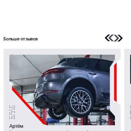
Контакты
Для корпоративных
клиентов
+7 (495) 489-66-88
+7 (903) 287-38-86
tgk-auto@mail.ru
tgk-auto@mail.ru
MAX
Работаем с пн по вск без
Записаться
перерывов
10:00-21:00
Получить 1000₽:
Программа лояльности
Навигация
О нас
Блог