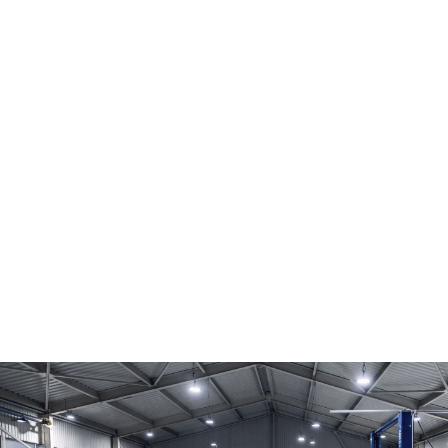
Не нашли, что искали? Свяжитесь
с нами любым удобным для вас
способом — ответим быстро, а в MAX
моментально
+7 (495) 489-66-88
tgk-auto@mail.ru
Записаться
Написать в MAX