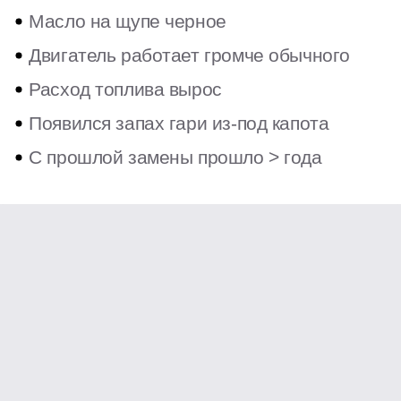
Стоимость работ называем до начала обслуживания.
Показываем масло и фильтр: бренд, вязкость, объём. После
заливки проверяем уровень и герметичность. Если при осмотре
мастер замечает течь, изношенную прокладку или другую
неисправность, объясняет что именно и предлагает решение.
Любые дополнительные работы выполняются только после
согласования с клиентом
Замена масла начинается
с подбора по допускам
производителя.
Учитываем марку, модель,
двигатель и режим эксплуатации,
это определяет
вязкость, тип основы и требования к фильтру.
Одно
масло не подходит для всех:
разные двигатели
работают с разными допусками,
и ошибка
в подборе сказывается на ресурсе мотора.
Популярные вопросы и ответы по услуге