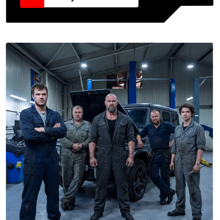
ТГК-АВТО
Предлагаем честную ЗП
Теплые боксы с новым
оборудованием
Спецодежду и поток клиентов
круглый год
Актуальные вакансии
Растим экспертов
и ценим профессионалов
склад на 40 000+
деталей
Подберём каждую деталь
за 15 минут и по выгодной
цене
Наш стандарт качества строится
на абсолютной прозрачности:
мы не навязываем
услуги, чтобы
вы могли со спокойной душой рекомендовать