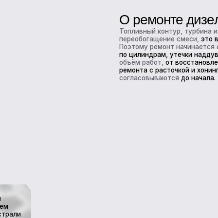
по цилиндрам, утечки наддува, состояние м
объём работ,
от восстановления форсунок и
ремонта с расточкой и хонингованием блока.
согласовываются
до начала.
Популярные вопросы и ответы по услуге