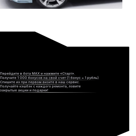
Опытная команда, которая
не боится сложных задач
Быстро оформляем
и берем в работу
В разных районах Москвы,
всегда рядом с вами