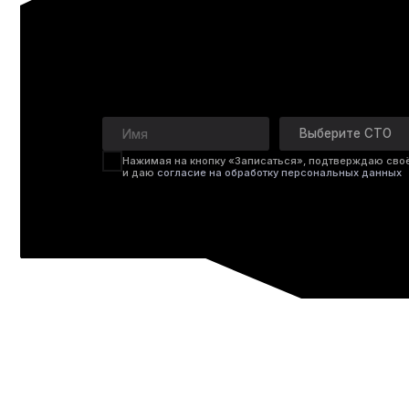
Приёмка и осмотр
Принимаем автомобиль, фиксируем со слов клиента проблемы и осматриваем
внешнее состояние двигателя: уровень и состояние масла, следы течей, нагар
на впуске.
Диагностика двигателя
Считываем ошибки блока управления, измеряем компрессию по цилиндрам, пр
давление в топливной рейке и герметичность системы наддува. Определяем пр
неисправности.
Дефектовка узлов
Разбираем двигатель или целевой узел, оцениваем износ деталей: зазоры, сост
вкладышей, зеркала цилиндров, форсунок и плунжерных пар ТНВД.
Ремонт и сборка
Восстанавливаем или заменяем изношенные узлы: форсунки, ТНВД, турбину, по
группу, ГБЦ — в зависимости от объёма работ. Сборка выполняется с соблюден
затяжки и заводских допусков.
Проверка после сборки
Запускаем двигатель, проверяем давление масла, герметичность контуров и па
работы на холостом ходу и под нагрузкой. Убеждаемся, что все системы работаю
стабильно.