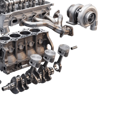
 КОНДИЦИОНЕРА
0 РУБ.
т проверка герметичности
ование, заправка свежим
ение компрессорного масла