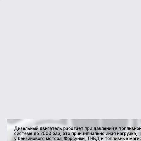
Дизельный двигатель работает при давлении в топливной
системе до 2000 бар, это принципиально иная нагрузка, чем
у бензинового мотора. Форсунки, ТНВД и топливные магистрали
работают в жёстком режиме, и износ здесь накапливается
незаметно: потеря тяги на низах, затруднённый холодный пуск,
белый или сизый дым на прогреве, это не «особенности
дизеля», а признаки, что система уже работает на пределе.