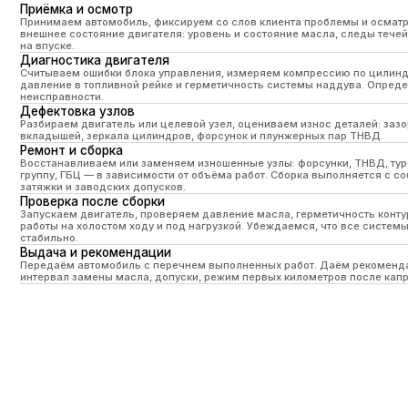
Выдача и рекомендации
Передаём автомобиль с перечнем выполненных работ. Даём рекомендации по 
интервал замены масла, допуски, режим первых километров после капремонта.
ОСМОТР АВТОМОБИЛЯ ПЕРЕД
БЕС
ДАЛЬНЕЙ ДОРОГОЙ ЗА 2500 РУБ.
ДИА
Проверим технические жидкости, тормозную
ПОД
систему и ходовую часть, чтобы вы были
Прове
уверены
на по
в безопасности
Б
М
Пр
фи
по
ма