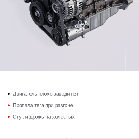
вигатель плохо заводится
Чёрный 
ропала тяга при разгоне
Вырос р
тук и дрожь на холостых
Загорелс
Топливный контур, турбина и сам мотор свя
переобогащение смеси,
это ведёт к закоксо
Поэтому ремонт начинается с полной диагн