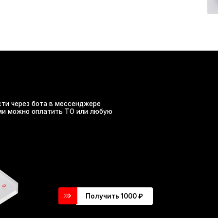
Получить 1000 ₽
Подробнее о нас
38
механиков
12
приемщиков
3
автосервиса
5394