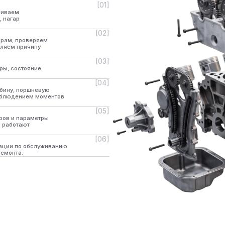
[06]
обслуживанию:
ПЛАТНАЯ
ПОДГОТОВКА
ГНОСТИКА
К ЛЕТУ ЗА 200
В стоимость входи
ВЕСКИ
системы, вакуумир
рим состояние ходовой
фреоном и добавл
дъемнике за 30 минут
ЕСПЛАТНАЯ ЗАМЕНА
АСЛА И ФИЛЬТРА
и покупке моторного масла и
льтра в нашем сервисе работа
 его замене и установке
сляного фильтра 0 ₽