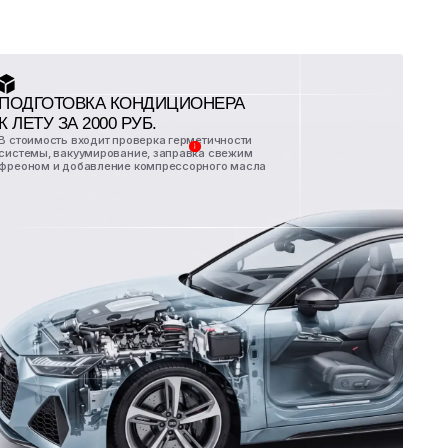
 МАХ и нажмите «Старт».
усов на свой счет (1 бонус = 1 рубль)
рвом визите в наш сервис.
 с каждого ремонта, ловите
 подарки!