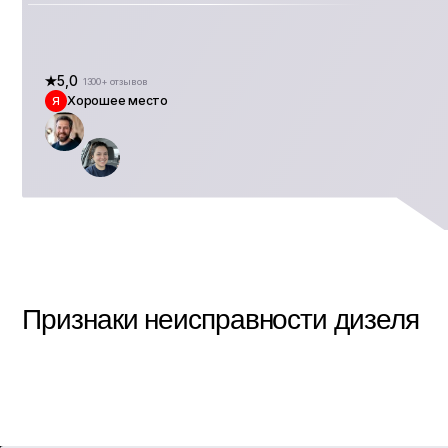
5,0
1300+ отзывов
Хорошее место
Я
Д
П
С