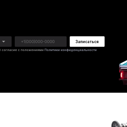
[01]
[02]
оверяем
ичину
[03]
ояние
[04]
ршневую
ием моментов
[05]
раметры
т