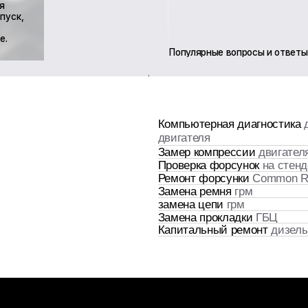
Компьютерная диагностика
дизельного
двигателя
Замер компрессии
двигателя
Проверка форсунок
на стенде
Ремонт форсунки
Common Rail
Замена ремня
грм
замена цепи
грм
Замена прокладки
ГБЦ
Капитальный ремонт
дизельного двигател
Записаться
ие с положениями
Политики конфиденциальности