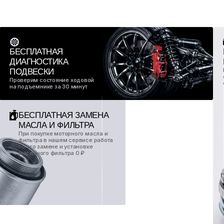
ез бота в мессенджере
о оплатить ТО или любую
Перейдите в бота
Получите 1 000 бон
Спишите их при пе
Получайте кэшбэк
закрытые акции и