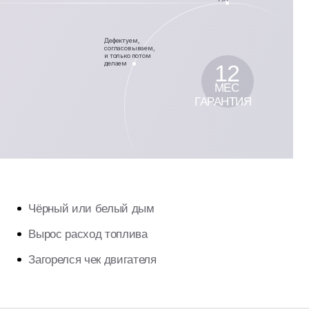
Дефектуем,
согласовываем,
и только потом
делаем
12
МЕС
ГАРАНТИЯ
или белый дым
асход топлива
я чек двигателя
заны: загрязнённые форсунки создают
вке поршневой, к масложору и задирам.
остики:
давление, компрессия