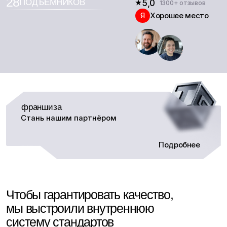
Стань нашим партнёром
Подробнее
Чтобы гарантировать качество,
мы выстроили внутреннюю
систему стандартов
Мы открыли первый автосервис TGK-Авто
в 2013 году с одной целью —
создать место,
которому доверяют. За 13 лет мы выросли
в сеть, но сохранили главное:
прозрачное
ценообразование, строгий контроль качества
и ответственность за результат.
Мы не навязываем услуги и ремонтируем
только то, что действительно требует
внимания.
Несем финансовую
ответственность
Если в процессе ремонта наш мастер