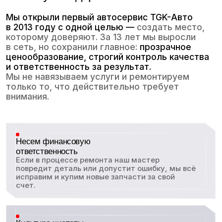
повредит деталь или допустит ошибку, мы всё
исправим и купим новые запчасти за свой
счет.
Культура чистоты
Мы обязательно используем защитные накидки
на сиденья и руль, механики работают
в опрятной спецодежде, а ремзона всегда
в чистоте.
автосервис полного цикла
При покупке моторного масла
в нашем сервисе работа по его замене
и установке масляного фильтра 0 ₽
Понятная коммуникация
Мастера объясняют суть поломки
и отвечают на все ваши вопросы без
высокомерия и сложных терминов.