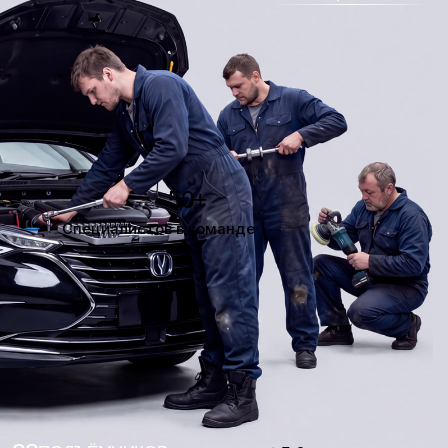
50+
Специалистов в команде
28
ПОДЪЁМНИКОВ
5,0
1300+ отзывов
Хорошее место
Я
франшиза