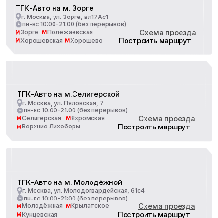
Получить 1000₽:
Программа лояльности
Навигация
О нас
Блог
Вакансии
Франшиза
Контакты
Услуги
Техническое обслуживание (ТО)
Обслуживание коммерческого транспорта
Диагностика автомобиля
Ремонт механических узлов и агрегатов
Кузовной ремонт и покраска
Автомойка на Селигерской