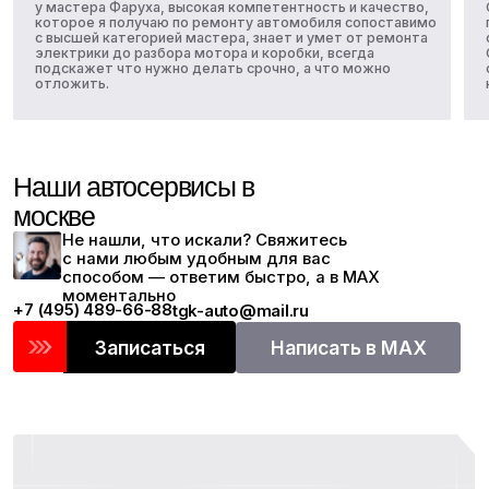
Контакты
Для корпоративных
клиентов
+7 (495) 489-66-88
+7 (903) 287-38-86
tgk-auto@mail.ru
tgk-auto@mail.ru
MAX
Работаем с пн по вск без
Записаться
перерывов
10:00-21:00