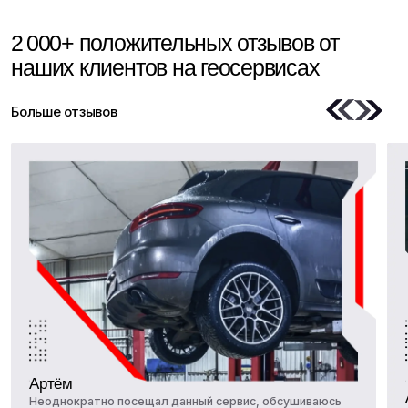
ТГК-Авто на м. Молодёжной
г. Москва, ул. Молодогвардейская, 61с4
пн-вс 10:00-21:00 (без перерывов)
Молодёжная
Крылатское
Схема проезда
Построить маршрут
Кунцевская