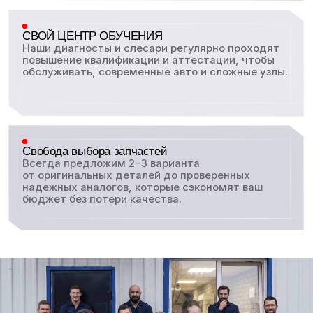
Команда тгк-авто
Максим Волков
Дмитрий Лебедев
Директор автосервиса
Мастер-приёмщик