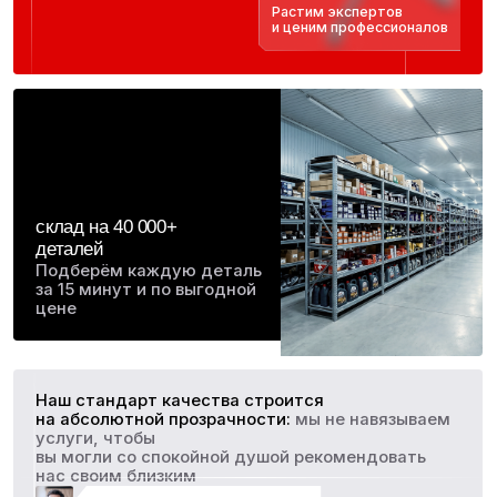
Артём
Александр
Неоднократно посещал данный сервис, обсушиваюсь
Отличное отноше
у мастера Фаруха, высокая компетентность и качество,
подход к решени
которое я получаю по ремонту автомобиля сопоставимо
стоимость ремон
с высшей категорией мастера, знает и умет от ремонта
Сергеи. Спасибо
электрики до разбора мотора и коробки, всегда
сход развала. Р
подскажет что нужно делать срочно, а что можно
к посещению и р
отложить.