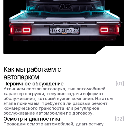
После завершения работ продолжаем
взаимодействие в удобном формате, если клиенту
нужно постоянное обслуживание автопарка. Это
помогает снизить количество внеплановых
простоев и держать технику в рабочем состоянии
без хаотичных обращений.
ОСМОТР АВТОМОБИЛЯ ПЕРЕД ДАЛЬНЕЙ
ДОРОГОЙ ЗА 2500 РУБ.
Проверим технические жидкости,
тормозную систему и ходовую