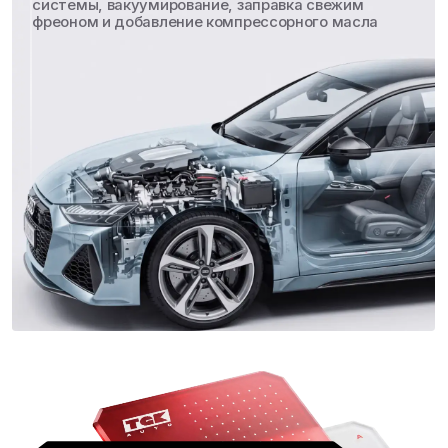
Подробнее о нас
38
Опытная команда, которая
механиков
не боится сложных задач
12
Быстро оформляем
приемщиков
и берем в работу
3
В разных районах Москвы,
автосервиса
всегда рядом с вами
5394
От планового ТО
авто за 2025 г
до замены двигателя
Открытая ремонтная
зона
Покажем что
сломалось
и объясним причины
неисправности