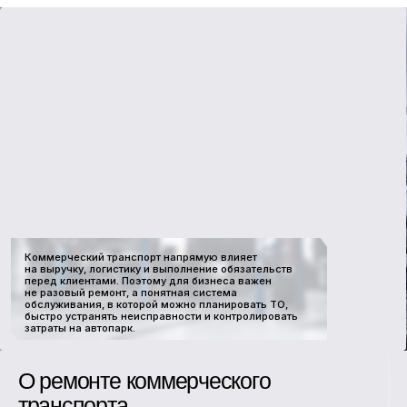
Ремонт коммерческого транспорта в Москве
организуем как сервис для компаний.
Берем в работу
отдельные автомобили и автопарки, согласовываем
условия обслуживания автомобилей по договору,
перечень работ, приоритет, график заездов и формат
документооборота.
В
зависимости от состава парка
и объема обращений
условия могут отличаться. Для
одних клиентов актуально
регулярное ТО
коммерческого транспорта
, для других
обслуживание коммерческих автомобилей по
заявкам
или
комплексное сопровождение автопарка.
Популярные вопросы и ответы по услуге
Стоимость и условия
обслуживания
Стоимость обслуживания и ремонта зависит
от типа авто, состава парка, периодичности
обращений, перечня работ и условий
взаимодействия. Для корпоративных клиентов
возможны специальные условия
и индивидуальный расчет цены.
Диагностика
коммерческого
транспорта
от 1000 руб.
ТО
коммерческого транспорта
от 1500 руб.