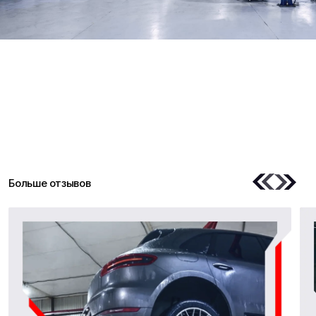
Контакты
Для корпоративных
клиентов
+7 (495) 489-66-88
+7 (903) 287-38-86
tgk-auto@mail.ru
tgk-auto@mail.ru
MAX
Работаем с пн по вск без
Записаться
перерывов
10:00-21:00
Получить 1000₽:
Программа лояльности
Навигация