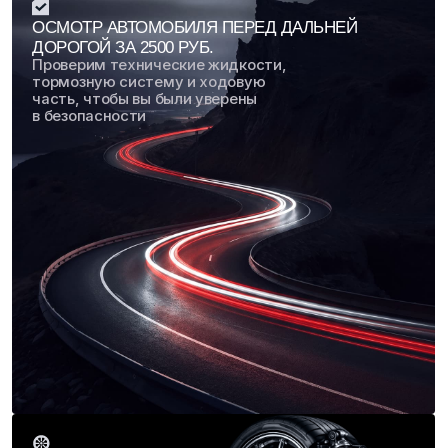
Зарегистрируйтесь в нашей программе
лояльности через бота в мессенджере
МАХ и получите приветственные баллы,
которыми можно оплатить ТО или
любую услугу
Перейдите в бота МАХ и нажмите
«Старт».
Получите 1 000 бонусов на свой счет (1
бонус = 1 рубль)
Спишите их при первом визите в наш сервис.
Получайте кэшбэк с каждого ремонта, ловите
закрытые акции и подарки!