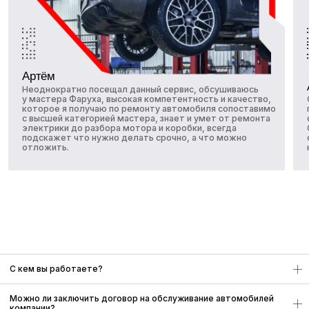
О нас
Блог
Вакансии
Франшиза
Контакты
Услуги
Техническое обслуживание (ТО)
Обслуживание коммерческого транспорта
Диагностика автомобиля
Ремонт механических узлов и агрегатов
Кузовной ремонт и покраска
Автомойка на Селигерской
С кем вы работаете?
Можно ли заключить договор на обслуживание автомобилей
компании?