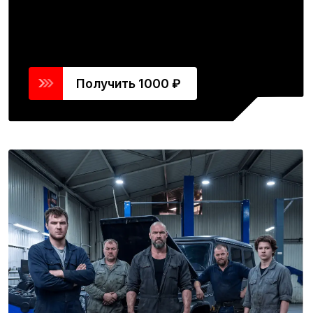
Стройте карьеру в сети автосервисов
ТГК-АВТО
Предлагаем честную ЗП
Теплые боксы с новым
оборудованием
Спецодежду и поток клиентов
круглый год
Актуальные вакансии
Растим экспертов
и ценим профессионалов
склад на 40 000+
деталей
Подберём каждую деталь
за 15 минут и по выгодной
цене
Наш стандарт качества строится
на абсолютной прозрачности:
мы не навязываем
услуги, чтобы