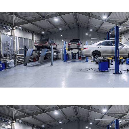
ТГК-Авто на м. Зорге
г. Москва, ул. Зорге, вл17Ас1
пн-вс 10:00-21:00 (без перерывов)
Полежаевская
Зорге
Схема проезда
Построить маршрут
Хорошевская
Хорошево
ТГК-Авто на м.Селигерской
г. Москва, ул. Пяловская, 7
пн-вс 10:00-21:00 (без перерывов)
Селигерская
Яхромская
Схема проезда
Построить маршрут
Верхние Лихоборы
ТГК-Авто на м. Молодёжной
г. Москва, ул. Молодогвардейская, 61с4
пн-вс 10:00-21:00 (без перерывов)
Молодёжная
Крылатское
Схема проезда
Построить маршрут
Кунцевская