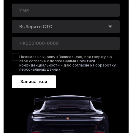
характер нагрузки, текущие задачи и формат
обслуживания, который нужен компании. На этом
этапе понимаем, требуется ли разовый ремонт
коммерческого транспорта или регулярное
обслуживание автомобилей по договору.
Осмотр и диагностика
[02]
Проводим осмотр автомобилей, диагностику
и первичную оценку технического состояния.
Если парк уже в работе, можем выстроить
приоритет по машинам, чтобы сначала закрыть
наиболее критичные задачи.
Согласование условий
[03]
Формируем понятный формат взаимодействия.
Согласовываем перечень работ, график
обслуживания, порядок записи, условия
ремонта, документооборот и стоимость
с учетом объема машин и регулярности
обращений.
Договор и запуск работы
[04]
Заключаем договор и начинаем обслуживание
коммерческого транспорта в согласованном
формате. Это может быть сервис по заявкам,
плановое ТО, сопровождение автопарка или
смешанная модель работы.
Ремонт и обслуживание
[05]
Выполняем согласованные работы по ремонту
и сервису коммерческих автомобилей. Ведем
обслуживание в логике бизнеса, где важны сроки,
предсказуемость, прозрачность стоимости
и удобное взаимодействие для ответственного
сотрудника со стороны клиента.
Дальнейшее сопровождение
[06]