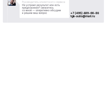
Не нашли, что искали? Свяжитесь
с нами любым удобным для вас
способом — ответим быстро, а в MAX
моментально
+7 (495) 489-66-88
tgk-auto@mail.ru
Записаться
Написать в MAX