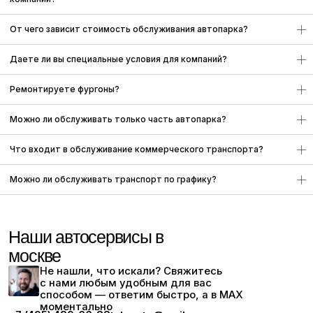
© 2013-2026 Все права защищены
Все цены, указанные на сайте приведены как справочная
От чего зависит стоимость обслуживания автопарка?
информация и не являются публичной офертой, определяемой
положениями статьи 437 Гражданского кодекса Российской
Федерации и могут быть изменены в любое время без
Даете ли вы специальные условия для компаний?
предупреждения.
Ремонтируете фургоны?
Политика
Согласие на обработку
конфиденциальности
персональных данных
Можно ли обслуживать только часть автопарка?
Разработка сайта
ИП Головатый Е.
Что входит в обслуживание коммерческого транспорта?
Komarova Digital
Ю.
ИНН
773474301415
Можно ли обслуживать транспорт по графику?
ОГРНИП
314774621700403