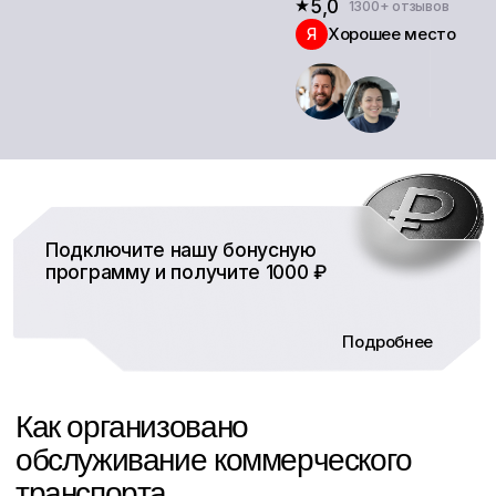
Подключите нашу бонусную
программу и получите 1000 ₽
Подробнее
Подробнее
Работаем с юридическими лицами и
ИП
Заключаем договор на обслуживание
автомобилей
Подстраиваем формат под количество
машин в парке
Согласовываем цены и перечень
работ по объему
Ведем плановое ТО и внеплановый
ремонт
Подходим для компаний, которым
важны сроки и предсказуемость
сервиса