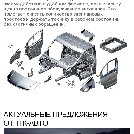
При покупке моторного
масла и фильтра в нашем
сервисе работа по его
замене и установке
масляного фильтра 0 ₽
ПОДГОТОВКА КОНДИЦИОНЕРА
К ЛЕТУ ЗА 2000 РУБ.
В стоимость входит проверка герметичности
системы, вакуумирование, заправка свежим
фреоном и добавление компрессорного масла